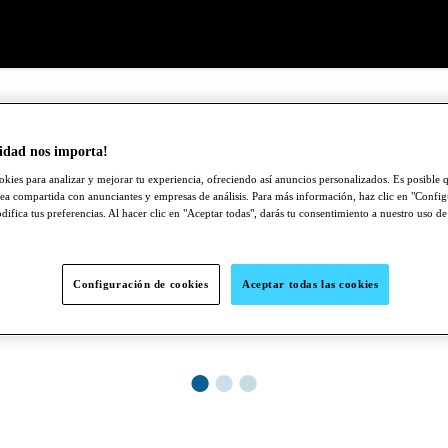
idad nos importa!
okies para analizar y mejorar tu experiencia, ofreciendo así anuncios personalizados. Es posible q
ea compartida con anunciantes y empresas de análisis. Para más información, haz clic en "Confi
ifica tus preferencias. Al hacer clic en "Aceptar todas", darás tu consentimiento a nuestro uso de
Configuración de cookies
Aceptar todas las cookies
●
●
●